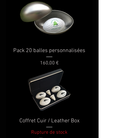
Pack 20 balles personnalisées
Prix
160,00 €
Coffret Cuir / Leather Box
Rupture de stock